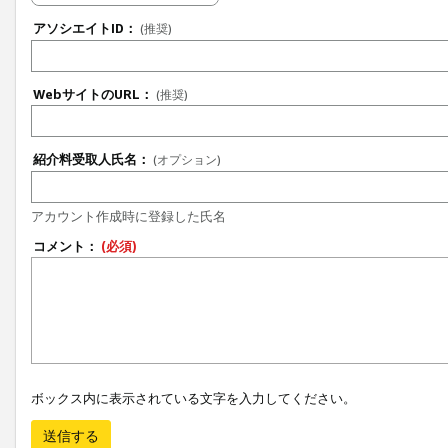
アソシエイトID：
(推奨)
WebサイトのURL：
(推奨)
紹介料受取人氏名：
(オプション)
アカウント作成時に登録した氏名
コメント：
(必須)
ボックス内に表示されている文字を入力してください。
送信する