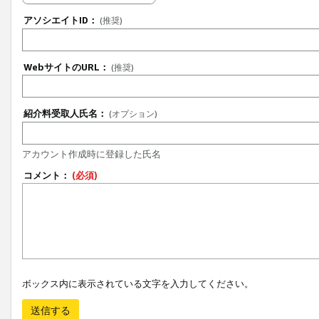
アソシエイトID：
(推奨)
WebサイトのURL：
(推奨)
紹介料受取人氏名：
(オプション)
アカウント作成時に登録した氏名
コメント：
(必須)
ボックス内に表示されている文字を入力してください。
送信する