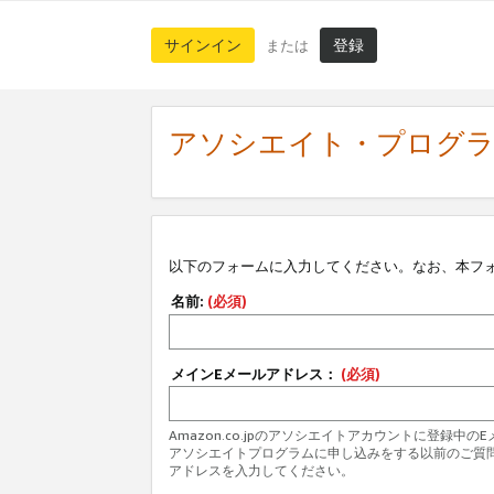
サインイン
登録
または
アソシエイト・プログ
以下のフォームに入力してください。なお、本フ
名前:
(必須)
メインEメールアドレス：
(必須)
Amazon.co.jpのアソシエイトアカウントに登録中
アソシエイトプログラムに申し込みをする以前のご質
アドレスを入力してください。