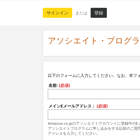
サインイン
登録
または
アソシエイト・プログ
以下のフォームに入力してください。なお、本フ
名前:
(必須)
メインEメールアドレス：
(必須)
Amazon.co.jpのアソシエイトアカウントに登録中
アソシエイトプログラムに申し込みをする以前のご質
アドレスを入力してください。