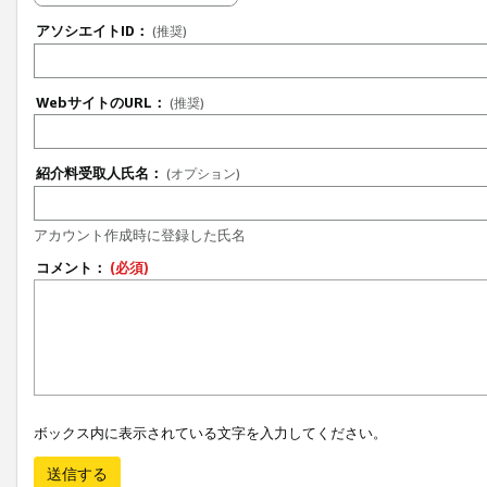
アソシエイトID：
(推奨)
WebサイトのURL：
(推奨)
紹介料受取人氏名：
(オプション)
アカウント作成時に登録した氏名
コメント：
(必須)
ボックス内に表示されている文字を入力してください。
送信する