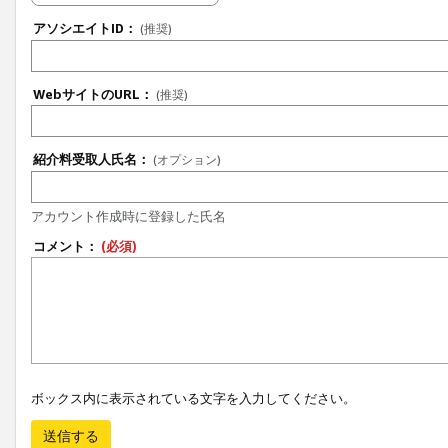
アソシエイトID：
(推奨)
WebサイトのURL：
(推奨)
紹介料受取人氏名：
(オプション)
アカウント作成時に登録した氏名
コメント：
(必須)
ボックス内に表示されている文字を入力してください。
送信する