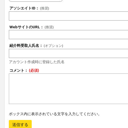
アソシエイトID：
(推奨)
WebサイトのURL：
(推奨)
紹介料受取人氏名：
(オプション)
アカウント作成時に登録した氏名
コメント：
(必須)
ボックス内に表示されている文字を入力してください。
送信する