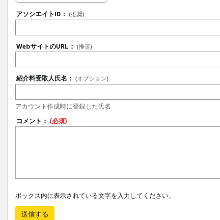
アソシエイトID：
(推奨)
WebサイトのURL：
(推奨)
紹介料受取人氏名：
(オプション)
アカウント作成時に登録した氏名
コメント：
(必須)
ボックス内に表示されている文字を入力してください。
送信する