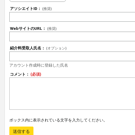
アソシエイトID：
(推奨)
WebサイトのURL：
(推奨)
紹介料受取人氏名：
(オプション)
アカウント作成時に登録した氏名
コメント：
(必須)
ボックス内に表示されている文字を入力してください。
送信する