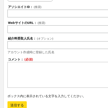
アソシエイトID：
(推奨)
WebサイトのURL：
(推奨)
紹介料受取人氏名：
(オプション)
アカウント作成時に登録した氏名
コメント：
(必須)
ボックス内に表示されている文字を入力してください。
送信する