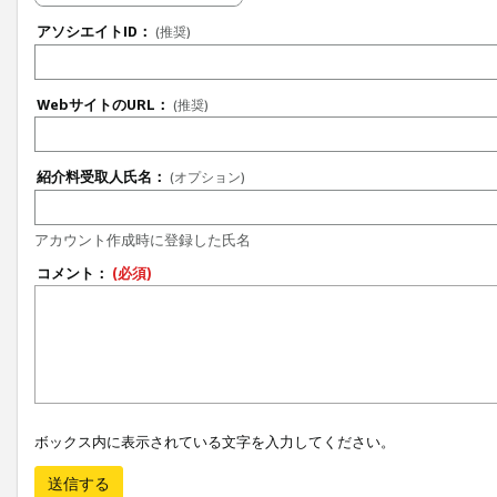
アソシエイトID：
(推奨)
WebサイトのURL：
(推奨)
紹介料受取人氏名：
(オプション)
アカウント作成時に登録した氏名
コメント：
(必須)
ボックス内に表示されている文字を入力してください。
送信する