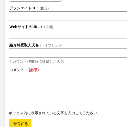
アソシエイトID：
(推奨)
WebサイトのURL：
(推奨)
紹介料受取人氏名：
(オプション)
アカウント作成時に登録した氏名
コメント：
(必須)
ボックス内に表示されている文字を入力してください。
送信する