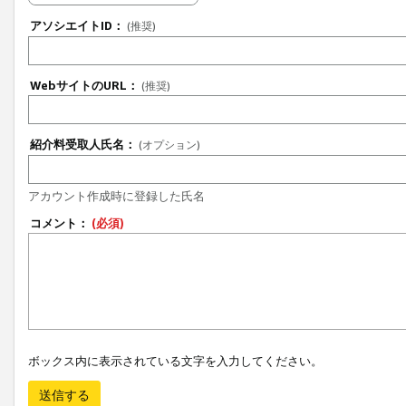
アソシエイトID：
(推奨)
WebサイトのURL：
(推奨)
紹介料受取人氏名：
(オプション)
アカウント作成時に登録した氏名
コメント：
(必須)
ボックス内に表示されている文字を入力してください。
送信する