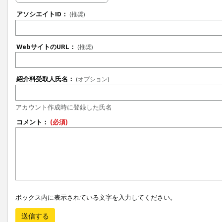
アソシエイトID：
(推奨)
WebサイトのURL：
(推奨)
紹介料受取人氏名：
(オプション)
アカウント作成時に登録した氏名
コメント：
(必須)
ボックス内に表示されている文字を入力してください。
送信する