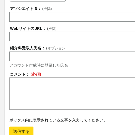
アソシエイトID：
(推奨)
WebサイトのURL：
(推奨)
紹介料受取人氏名：
(オプション)
アカウント作成時に登録した氏名
コメント：
(必須)
ボックス内に表示されている文字を入力してください。
送信する