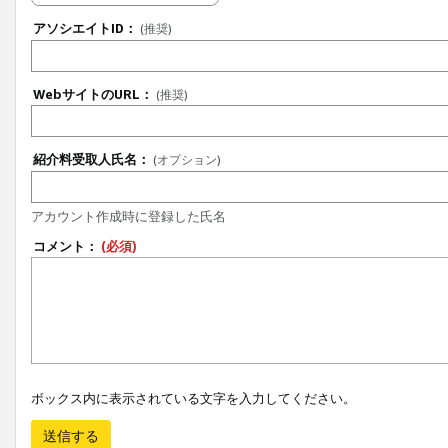
アソシエイトID：
(推奨)
WebサイトのURL：
(推奨)
紹介料受取人氏名：
(オプション)
アカウント作成時に登録した氏名
コメント：
(必須)
ボックス内に表示されている文字を入力してください。
送信する