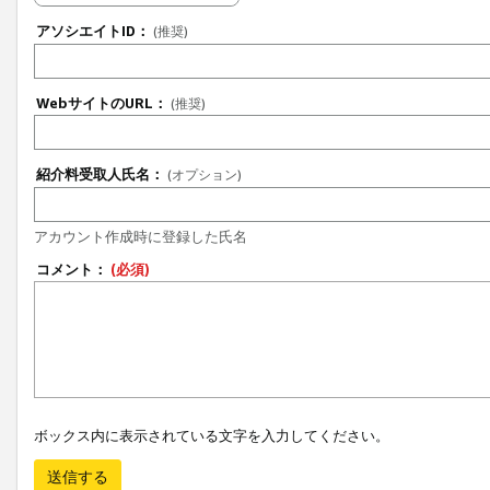
アソシエイトID：
(推奨)
WebサイトのURL：
(推奨)
紹介料受取人氏名：
(オプション)
アカウント作成時に登録した氏名
コメント：
(必須)
ボックス内に表示されている文字を入力してください。
送信する