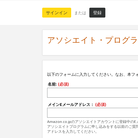
サインイン
登録
または
アソシエイト・プログ
以下のフォームに入力してください。なお、本フ
名前:
(必須)
メインEメールアドレス：
(必須)
Amazon.co.jpのアソシエイトアカウントに登録中
アソシエイトプログラムに申し込みをする以前のご質
アドレスを入力してください。