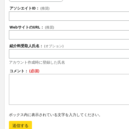
アソシエイトID：
(推奨)
WebサイトのURL：
(推奨)
紹介料受取人氏名：
(オプション)
アカウント作成時に登録した氏名
コメント：
(必須)
ボックス内に表示されている文字を入力してください。
送信する