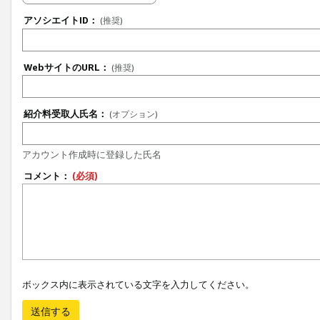
アソシエイトID：
(推奨)
WebサイトのURL：
(推奨)
紹介料受取人氏名：
(オプション)
アカウント作成時に登録した氏名
コメント：
(必須)
ボックス内に表示されている文字を入力してください。
送信する