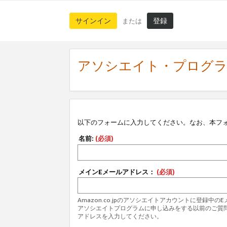
サインイン
登録
または
アソシエイト・プログ
以下のフォームに入力してください。なお、本フ
名前:
(必須)
メインEメールアドレス：
(必須)
Amazon.co.jpのアソシエイトアカウントに登録中
アソシエイトプログラムに申し込みをする以前のご質
アドレスを入力してください。