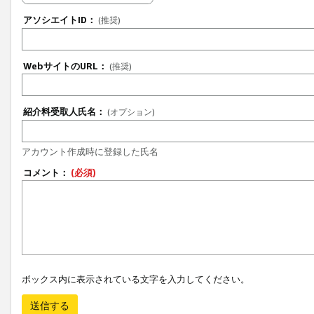
アソシエイトID：
(推奨)
WebサイトのURL：
(推奨)
紹介料受取人氏名：
(オプション)
アカウント作成時に登録した氏名
コメント：
(必須)
ボックス内に表示されている文字を入力してください。
送信する