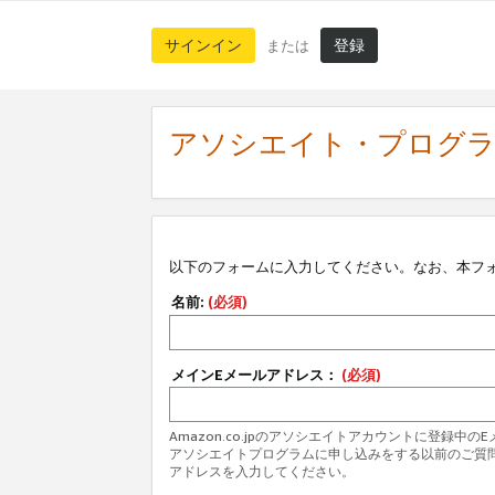
サインイン
登録
または
アソシエイト・プログ
以下のフォームに入力してください。なお、本フ
名前:
(必須)
メインEメールアドレス：
(必須)
Amazon.co.jpのアソシエイトアカウントに登録中
アソシエイトプログラムに申し込みをする以前のご質
アドレスを入力してください。