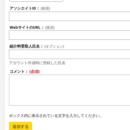
アソシエイトID：
(推奨)
WebサイトのURL：
(推奨)
紹介料受取人氏名：
(オプション)
アカウント作成時に登録した氏名
コメント：
(必須)
ボックス内に表示されている文字を入力してください。
送信する