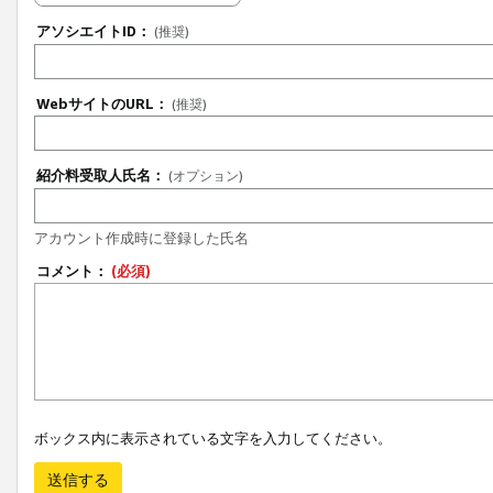
アソシエイトID：
(推奨)
WebサイトのURL：
(推奨)
紹介料受取人氏名：
(オプション)
アカウント作成時に登録した氏名
コメント：
(必須)
ボックス内に表示されている文字を入力してください。
送信する