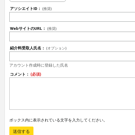
アソシエイトID：
(推奨)
WebサイトのURL：
(推奨)
紹介料受取人氏名：
(オプション)
アカウント作成時に登録した氏名
コメント：
(必須)
ボックス内に表示されている文字を入力してください。
送信する