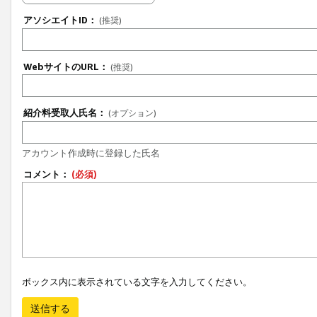
アソシエイトID：
(推奨)
WebサイトのURL：
(推奨)
紹介料受取人氏名：
(オプション)
アカウント作成時に登録した氏名
コメント：
(必須)
ボックス内に表示されている文字を入力してください。
送信する