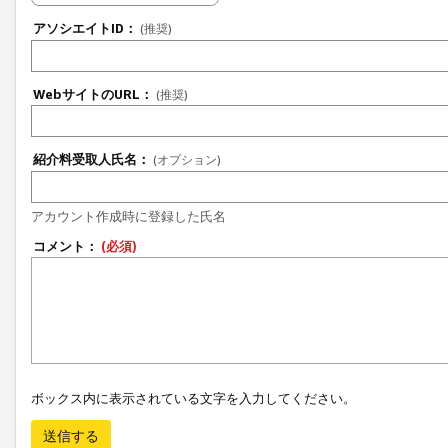
アソシエイトID：
(推奨)
WebサイトのURL：
(推奨)
紹介料受取人氏名：
(オプション)
アカウント作成時に登録した氏名
コメント：
(必須)
ボックス内に表示されている文字を入力してください。
送信する