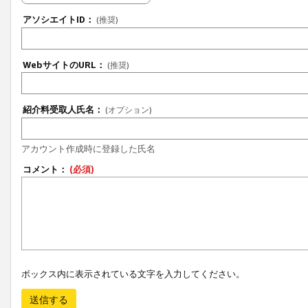
アソシエイトID：
(推奨)
WebサイトのURL：
(推奨)
紹介料受取人氏名：
(オプション)
アカウント作成時に登録した氏名
コメント：
(必須)
ボックス内に表示されている文字を入力してください。
送信する