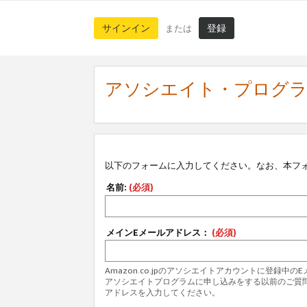
サインイン
登録
または
アソシエイト・プログ
以下のフォームに入力してください。なお、本フ
名前:
(必須)
メインEメールアドレス：
(必須)
Amazon.co.jpのアソシエイトアカウントに登録中
アソシエイトプログラムに申し込みをする以前のご質
アドレスを入力してください。