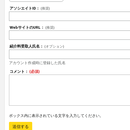
アソシエイトID：
(推奨)
WebサイトのURL：
(推奨)
紹介料受取人氏名：
(オプション)
アカウント作成時に登録した氏名
コメント：
(必須)
ボックス内に表示されている文字を入力してください。
送信する