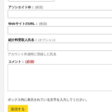
アソシエイトID：
(推奨)
WebサイトのURL：
(推奨)
紹介料受取人氏名：
(オプション)
アカウント作成時に登録した氏名
コメント：
(必須)
ボックス内に表示されている文字を入力してください。
送信する