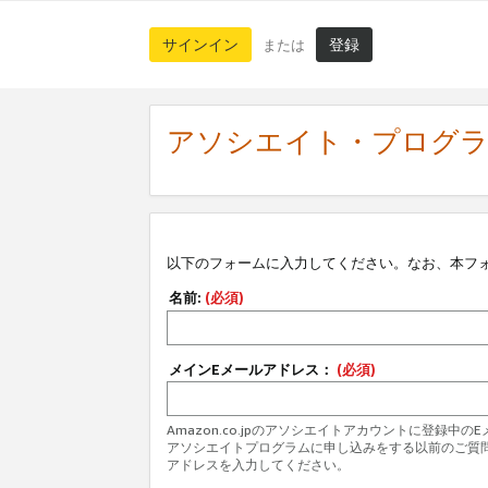
サインイン
登録
または
アソシエイト・プログ
以下のフォームに入力してください。なお、本フ
名前:
(必須)
メインEメールアドレス：
(必須)
Amazon.co.jpのアソシエイトアカウントに登録中
アソシエイトプログラムに申し込みをする以前のご質
アドレスを入力してください。