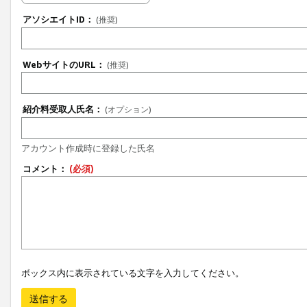
アソシエイトID：
(推奨)
WebサイトのURL：
(推奨)
紹介料受取人氏名：
(オプション)
アカウント作成時に登録した氏名
コメント：
(必須)
ボックス内に表示されている文字を入力してください。
送信する