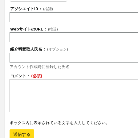
アソシエイトID：
(推奨)
WebサイトのURL：
(推奨)
紹介料受取人氏名：
(オプション)
アカウント作成時に登録した氏名
コメント：
(必須)
ボックス内に表示されている文字を入力してください。
送信する