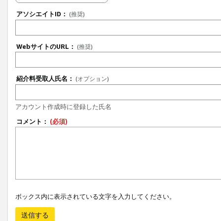
アソシエイトID：
(推奨)
WebサイトのURL：
(推奨)
紹介料受取人氏名：
(オプション)
アカウント作成時に登録した氏名
コメント：
(必須)
ボックス内に表示されている文字を入力してください。
送信する