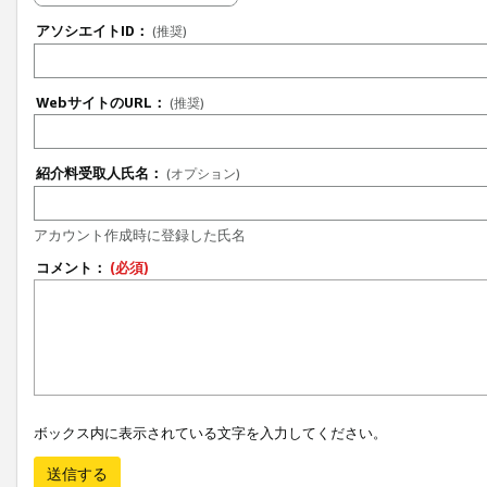
アソシエイトID：
(推奨)
WebサイトのURL：
(推奨)
紹介料受取人氏名：
(オプション)
アカウント作成時に登録した氏名
コメント：
(必須)
ボックス内に表示されている文字を入力してください。
送信する