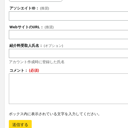
アソシエイトID：
(推奨)
WebサイトのURL：
(推奨)
紹介料受取人氏名：
(オプション)
アカウント作成時に登録した氏名
コメント：
(必須)
ボックス内に表示されている文字を入力してください。
送信する