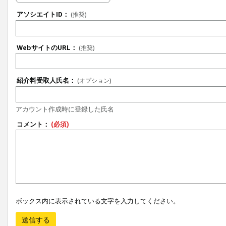
アソシエイトID：
(推奨)
WebサイトのURL：
(推奨)
紹介料受取人氏名：
(オプション)
アカウント作成時に登録した氏名
コメント：
(必須)
ボックス内に表示されている文字を入力してください。
送信する