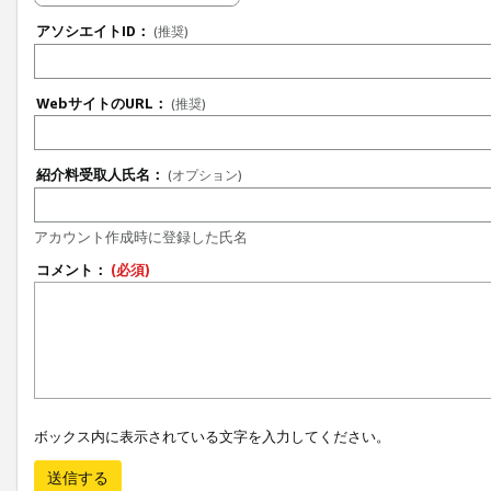
アソシエイトID：
(推奨)
WebサイトのURL：
(推奨)
紹介料受取人氏名：
(オプション)
アカウント作成時に登録した氏名
コメント：
(必須)
ボックス内に表示されている文字を入力してください。
送信する