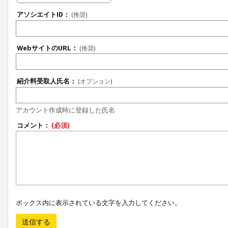
アソシエイトID：
(推奨)
WebサイトのURL：
(推奨)
紹介料受取人氏名：
(オプション)
アカウント作成時に登録した氏名
コメント：
(必須)
ボックス内に表示されている文字を入力してください。
送信する