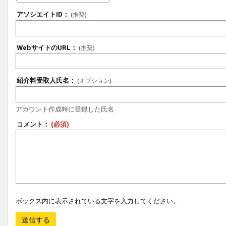
アソシエイトID：
(推奨)
WebサイトのURL：
(推奨)
紹介料受取人氏名：
(オプション)
アカウント作成時に登録した氏名
コメント：
(必須)
ボックス内に表示されている文字を入力してください。
送信する