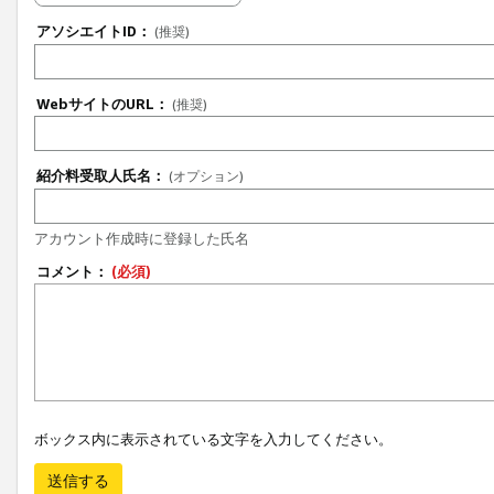
アソシエイトID：
(推奨)
WebサイトのURL：
(推奨)
紹介料受取人氏名：
(オプション)
アカウント作成時に登録した氏名
コメント：
(必須)
ボックス内に表示されている文字を入力してください。
送信する