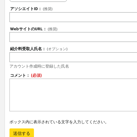
アソシエイトID：
(推奨)
WebサイトのURL：
(推奨)
紹介料受取人氏名：
(オプション)
アカウント作成時に登録した氏名
コメント：
(必須)
ボックス内に表示されている文字を入力してください。
送信する