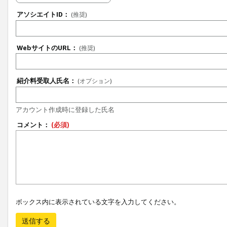
アソシエイトID：
(推奨)
WebサイトのURL：
(推奨)
紹介料受取人氏名：
(オプション)
アカウント作成時に登録した氏名
コメント：
(必須)
ボックス内に表示されている文字を入力してください。
送信する