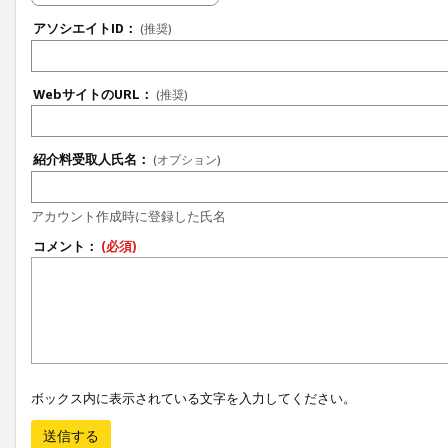
アソシエイトID：
(推奨)
WebサイトのURL：
(推奨)
紹介料受取人氏名：
(オプション)
アカウント作成時に登録した氏名
コメント：
(必須)
ボックス内に表示されている文字を入力してください。
送信する