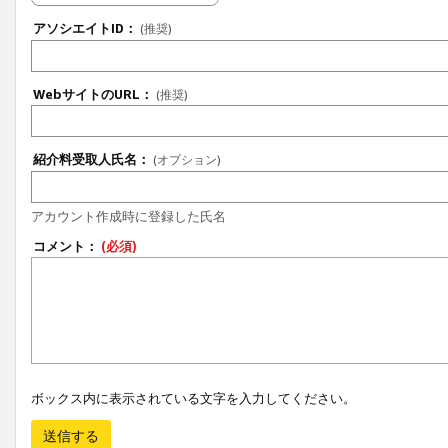
アソシエイトID：
(推奨)
WebサイトのURL：
(推奨)
紹介料受取人氏名：
(オプション)
アカウント作成時に登録した氏名
コメント：
(必須)
ボックス内に表示されている文字を入力してください。
送信する