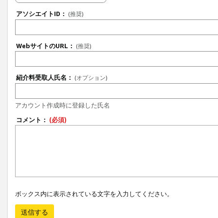
アソシエイトID：
(推奨)
WebサイトのURL：
(推奨)
紹介料受取人氏名：
(オプション)
アカウント作成時に登録した氏名
コメント：
(必須)
ボックス内に表示されている文字を入力してください。
送信する