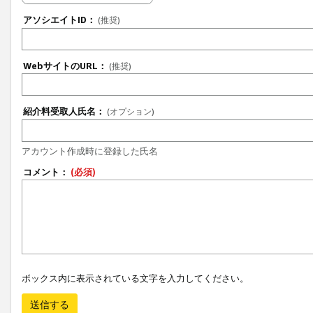
アソシエイトID：
(推奨)
WebサイトのURL：
(推奨)
紹介料受取人氏名：
(オプション)
アカウント作成時に登録した氏名
コメント：
(必須)
ボックス内に表示されている文字を入力してください。
送信する