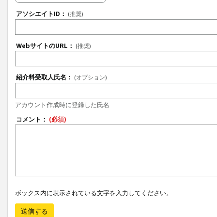
アソシエイトID：
(推奨)
WebサイトのURL：
(推奨)
紹介料受取人氏名：
(オプション)
アカウント作成時に登録した氏名
コメント：
(必須)
ボックス内に表示されている文字を入力してください。
送信する